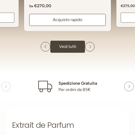
Prezzo normale
€270,00
Prezzo n
€275,00
Da
Acquisto rapido
Vedi tutti
Spedizione Gratuita
Per ordini da 85€
Extrait de Parfum