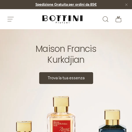
Spedizione Gratuita per ordini da 85€
Passa ai contenuti
Cerca
Bors
Menu
Bottini Profumerie
Maison Francis
Kurkdjian
Trova la tua essenza