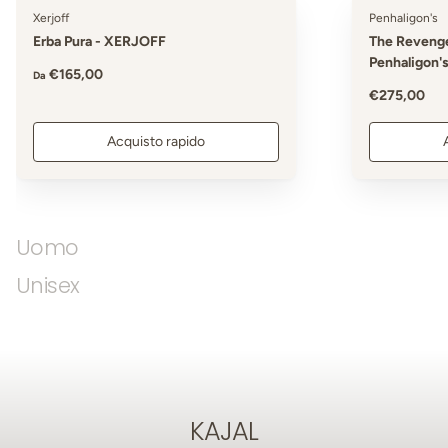
Xerjoff
Penhaligon's
Erba Pura - XERJOFF
The Revenge
Penhaligon'
Prezzo normale
€165,00
Da
Prezzo norm
€275,00
Acquisto rapido
Uomo
Unisex
KAJAL