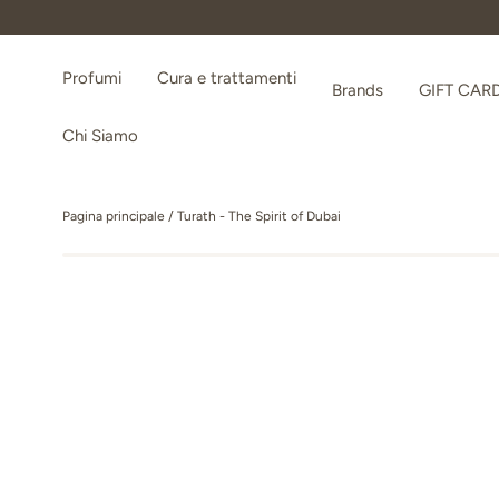
Passa ai contenuti
Profumi
Cura e trattamenti
Brands
GIFT CAR
Chi Siamo
Pagina principale
/
Turath - The Spirit of Dubai
Passa alle informazioni sul prodotto