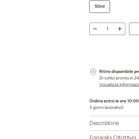
50ml
Q.tà
Diminuire la quantità
Aumenta l
Ritiro disponibile p
Di solito pronto in 2
Visualizza informazi
Ordina entro le ore 10:00 
3 giorni lavorativi)
Descrizione
Famiglia Olfattiva