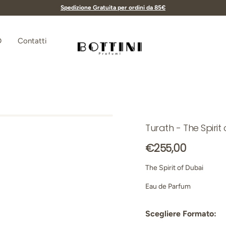
Spedizione Gratuita per ordini da 85€
D
Contatti
Bottini Profumerie
Turath - The Spirit
Prezzo normale
€255,00
The Spirit of Dubai
Eau de Parfum
Scegliere Formato: