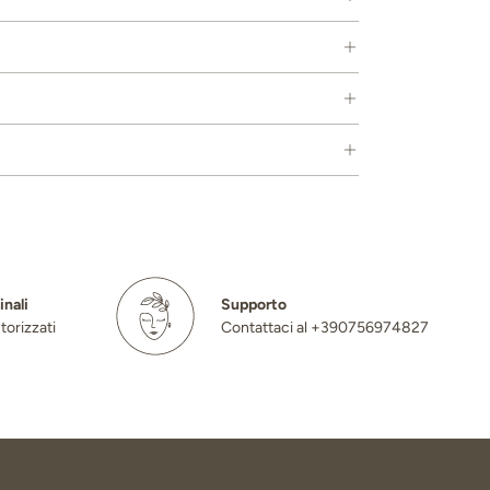
inali
Supporto
torizzati
Contattaci al +390756974827