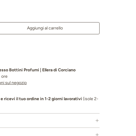
Aggiungi al carrello
a quantità
resso
Bottini Profumi | Ellera di Corciano
4 ore
oni sul negozio
e ricevi il tuo ordine in 1-2 giorni lavorativi
(isole 2-