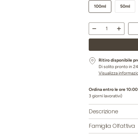
100ml
50ml
Q.tà
Diminuire la quantità
Aumenta l
Ritiro disponibile p
Di solito pronto in 2
Visualizza informazi
Ordina entro le ore 10:00 
3 giorni lavorativi)
Descrizione
Famiglia Olfattiva