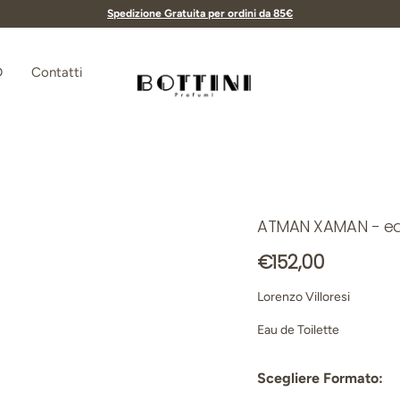
Spedizione Gratuita per ordini da 85€
D
Contatti
Bottini Profumerie
ATMAN XAMAN - edt 
leria
Prezzo normale
€152,00
Lorenzo Villoresi
Eau de Toilette
Scegliere Formato: