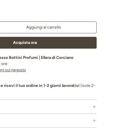
Aggiungi al carrello
a quantità
Acquista ora
resso
Bottini Profumi | Ellera di Corciano
4 ore
oni sul negozio
e ricevi il tuo ordine in 1-2 giorni lavorativi
(isole 2-