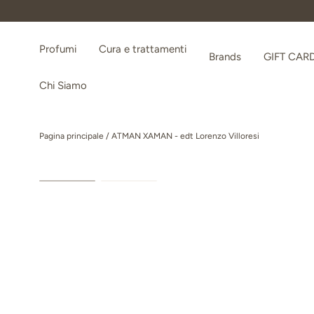
Passa ai contenuti
Profumi
Cura e trattamenti
Brands
GIFT CAR
Chi Siamo
Pagina principale
/
ATMAN XAMAN - edt Lorenzo Villoresi
Passa alle informazioni sul prodotto
Carica immagine 1 nella visualizzazione galleria
Carica immagine 2 nella visualizzazione gal