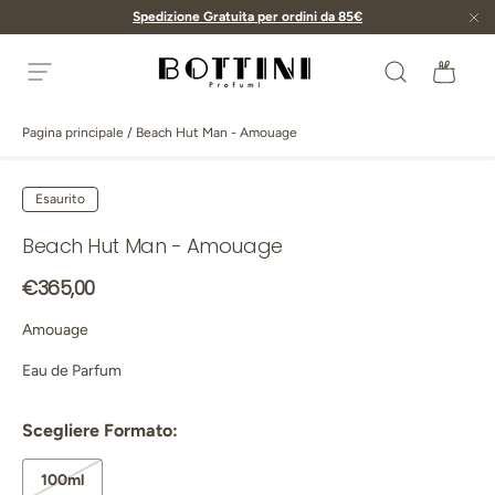
Spedizione Gratuita per ordini da 85€
Passa ai contenuti
Cerca
Bors
Menu
Bottini Profumerie
Pagina principale
/
Beach Hut Man - Amouage
Passa alle informazioni sul prodotto
Esaurito
Beach Hut Man - Amouage
Prezzo normale
€365,00
Amouage
Eau de Parfum
Scegliere Formato:
100ml