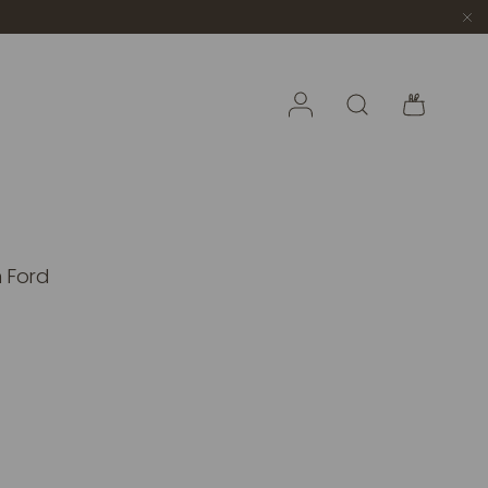
Accedi
Cerca
Borsa
 Ford