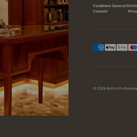
Condizioni Generali
Dirit
Contatti
Priva
Metodi di pagamento ac
© 2026
Bottini Profumeri