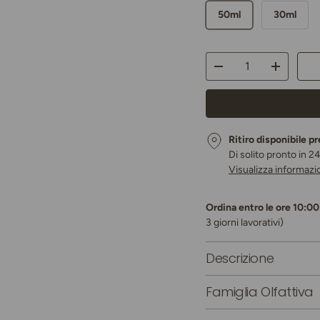
50ml
30ml
Q.tà
Diminuire la quantità
Aumenta l
Ritiro disponibile p
Di solito pronto in 2
Visualizza informazi
Ordina entro le ore 10:00 
3 giorni lavorativi)
Descrizione
Famiglia Olfattiva