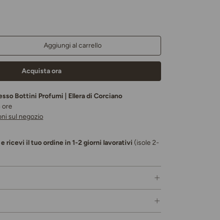
Aggiungi al carrello
a quantità
Acquista ora
resso
Bottini Profumi | Ellera di Corciano
4 ore
oni sul negozio
e ricevi il tuo ordine in 1-2 giorni lavorativi
(isole 2-