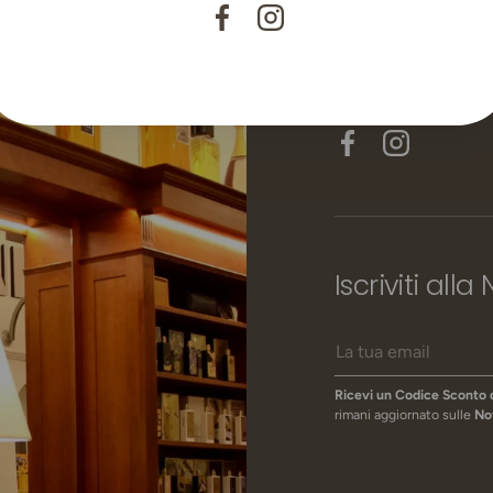
Facebook
Instagram
Facebook
Instagram
Iscriviti alla
Email
Ricevi un Codice Sconto 
rimani aggiornato sulle
No