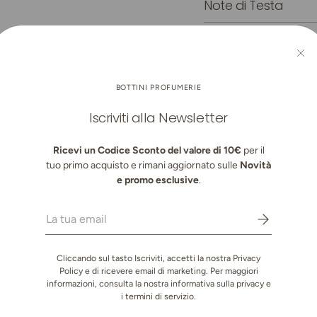
Note di Testa
Note di Cuore
Note di Fondo
BOTTINI PROFUMERIE
Iscriviti alla Newsletter
Ricevi un Codice Sconto del valore di 10€
per il
tuo primo acquisto e rimani aggiornato sulle
Novità
Reso Facile
Prodotti Orig
e promo esclusive
.
Entro 30 giorni
Rivenditori au
Email
Cliccando sul tasto Iscriviti, accetti la nostra Privacy
Policy e di ricevere email di marketing. Per maggiori
informazioni, consulta la nostra informativa sulla privacy e
i termini di servizio.