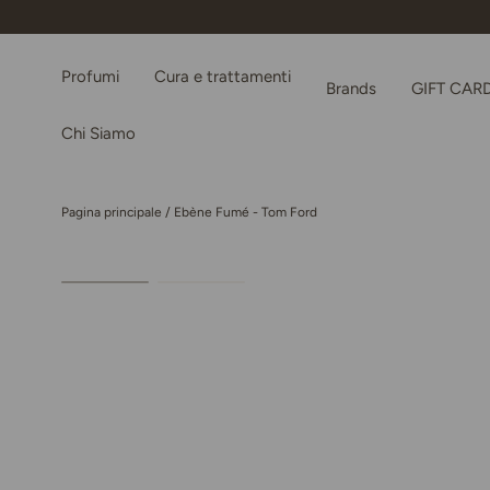
Passa ai contenuti
Profumi
Cura e trattamenti
Brands
GIFT CAR
Chi Siamo
Pagina principale
/
Ebène Fumé - Tom Ford
Passa alle informazioni sul prodotto
Carica immagine 1 nella visualizzazione galleria
Carica immagine 2 nella visualizzazione gal