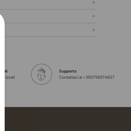
inali
Supporto
torizzati
Contattaci al +390756974827