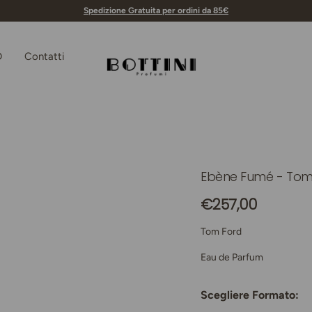
Spedizione Gratuita per ordini da 85€
D
Contatti
Bottini Profumerie
Ebène Fumé - Tom
leria
Prezzo normale
€257,00
Tom Ford
Eau de Parfum
Scegliere Formato: