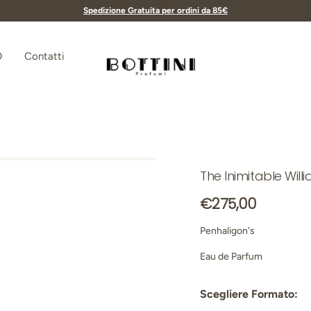
Spedizione Gratuita per ordini da 85€
D
Contatti
Bottini Profumerie
The Inimitable Wil
Prezzo normale
€275,00
Penhaligon's
Eau de Parfum
Scegliere Formato: