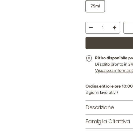
75ml
Q.tà
Diminuire la quantità
Aumenta l
Ritiro disponibile p
Di solito pronto in 2
Visualizza informazi
Ordina entro le ore 10:00 
3 giorni lavorativi)
Descrizione
Famiglia Olfattiva