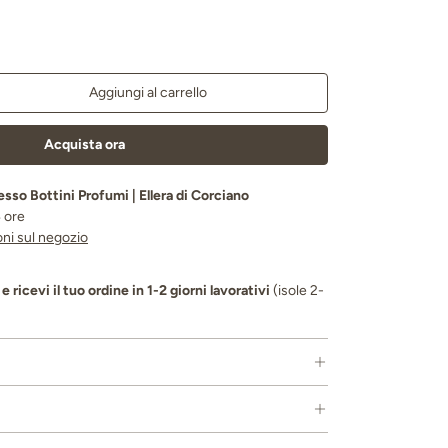
Aggiungi al carrello
a quantità
Acquista ora
resso
Bottini Profumi | Ellera di Corciano
4 ore
oni sul negozio
e ricevi il tuo ordine in 1-2 giorni lavorativi
(isole 2-