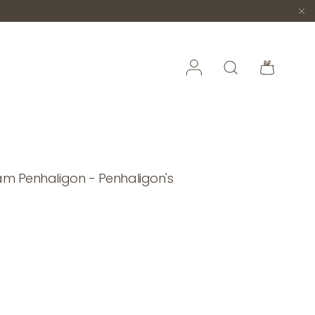
Accedi
Cerca
Borsa
liam Penhaligon - Penhaligon's