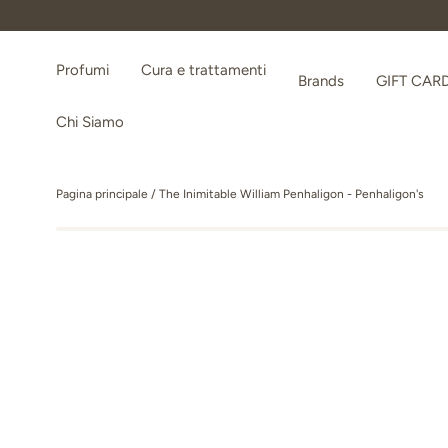
Passa ai contenuti
Profumi
Cura e trattamenti
Brands
GIFT CAR
Chi Siamo
Pagina principale
/
The Inimitable William Penhaligon - Penhaligon's
Passa alle informazioni sul prodotto